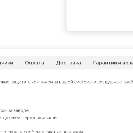
дники
Оплата
Доставка
Гарантии и воз
но защитить компоненты вашей системы и воздушные трубо
ом на заводе;
х деталей перед окраской;
его слоя адсорбента сжатым воздухом;