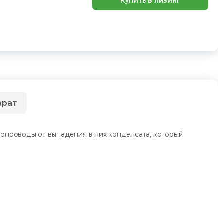
Купить в лизинг
врат
проводы от выпадения в них конденсата, который