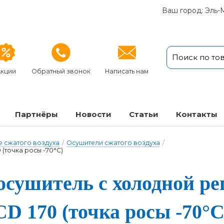
Ваш город: Эль-
кции
Обратный звонок
Написать нам
Партнёры
Новости
Статьи
Кон­так­ты
 сжатого воздуха
/
Осушители сжатого воздуха
/
(точка росы -70°С)
су­ши­тель с хо­лод­ной ре­
CD 170 (точ­ка ро­сы -70°С