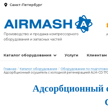
Санкт-Петербург
Производство и продажа компрессорного
А
оборудования и запасных частей
Каталог оборудования
Услуги
Клиентам
Запасные части и расходные материалы
Оборудование по подготовке сжатого воздуха
Главная
/
Каталог оборудования
/
Оборудование по подготовке
Адсорбционный осушитель с холодной регенерацией ALM-CD 170 
Адсорбци­он­ный о­