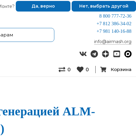
Монте?
Да, верно
Нет, выбрать другой
8 800 777-72-36
+7 812 386-34-02
+7 981 140-16-88
info@airmash.org
Корзина
0
0
ге­не­ра­ци­ей ALM-
)