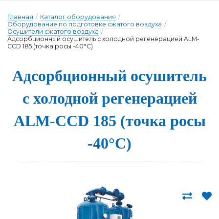
Главная
/
Каталог оборудования
/
Оборудование по подготовке сжатого воздуха
/
Осушители сжатого воздуха
/
Адсорбционный осушитель с холодной регенерацией ALM-
CCD 185 (точка росы -40°С)
Адсорбци­он­ный о­су­ши­тель
с хо­лод­ной ре­ге­не­ра­ци­ей
ALM-CCD 185 (точ­ка ро­сы
-40°С)