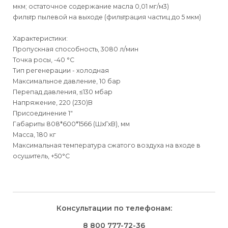
мкм; остаточное содержание масла 0,01 мг/м3)
фильтр пылевой на выходе (фильтрация частиц до 5 мкм)
Характеристики:
Пропускная способность, 3080 л/мин
Точка росы, -40 °С
Тип регенерации - холодная
Максимальное давление, 10 бар
Перепад давления, ≤130 мбар
Напряжение, 220 (230)В
Присоединение 1"
Габариты 808*600*1566 (ШхГхВ), мм
Масса, 180 кг
Максимальная температура сжатого воздуха на входе в
осушитель, +50°С
Для физических
Для физических лиц
Способы
доставки
лиц
Для юридических
Для юридических
Консультации по телефонам:
⇒
лиц
лиц
Доставка осуществляется транспортными компаниями и
Способ оплаты
Правила возврата товара, приобретённого
8 800 777-72-36
оплачивается покупателем при получении заказа.