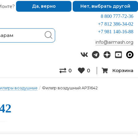
Монте?
Да, верно
Нет, выбрать другой
8 800 777-72-36
+7 812 386-34-02
+7 981 140-16-88
info@airmash.org
Корзина
0
0
ильтры воздушные
/
Фильтр воздушный AP31642
42