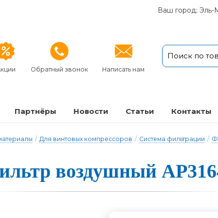
Ваш город: Эль-
кции
Обратный звонок
Написать нам
Партнёры
Новости
Статьи
Кон­так­ты
 материалы
/
Для винтовых компрессоров
/
Система фильтрации
/
Ф
ильтр воздушный AP316