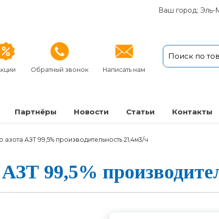
Ваш город: Эль-
кции
Обратный звонок
Написать нам
Партнёры
Новости
Статьи
Кон­так­ты
 азота АЗТ 99,5% производительность 21,4м3/ч
а АЗТ 99,5% про­из­во­ди­т