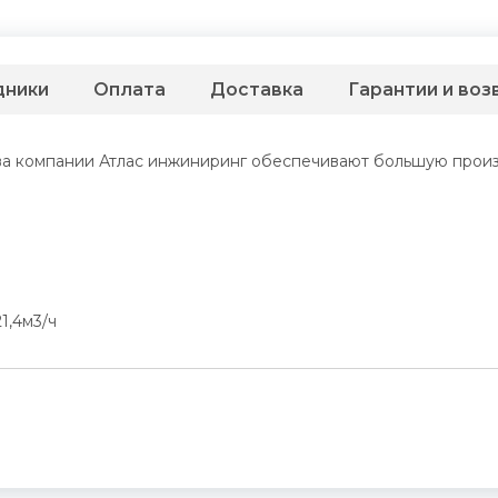
дники
Оплата
Доставка
Гарантии и воз
 компании Атлас инжиниринг обеспечивают большую произво
1,4м3/ч