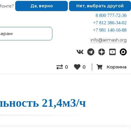
Монте?
Да, верно
Нет, выбрать другой
8 800 777-72-36
+7 812 386-34-02
+7 981 140-16-88
info@airmash.org
Корзина
0
0
ель­ность 21,4м3/ч