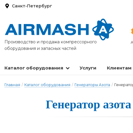
Санкт-Петербург
Производство и продажа компрессорного
А
оборудования и запасных частей
Каталог оборудования
Услуги
Клиентам
Запасные части и расходные материалы
Оборудование по подготовке сжатого воздуха
Главная
/
Каталог оборудования
/
Генераторы Азота
/
Генератор
Генера­тор а­зо­т