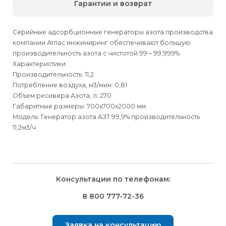
Гарантии и возврат
Серийные адсорбционные генераторы азота производства
компании Атлас инжиниринг обеспечивают большую
производительность азота с чистотой 99 – 99,999%
Характеристики:
Производительность: 11,2
Потребление воздуха, м3/мин: 0,81
Объем ресивера Азота, л: 270
Габаритные размеры: 700х700х2000 мм.
Модель: Генератор азота АЗТ 99,9% производительность
11,2м3/ч
Для физических
Для физических
Способы
доставки
лиц
лиц
Для юридических
Для юридических
Консультации по телефонам:
⇒
лиц
лиц
Доставка осуществляется транспортными компаниями и
Способ оплаты
Правила возврата товара, приобретённого
8 800 777-72-36
оплачивается покупателем при получении заказа.
через интернет-магазин
⇒
Выбрать вид оплаты Вы сможете в Корзине при
Транспортную компанию Вы сможете выбрать в Корзине
Заявка на консультацию
оформлении заказа.