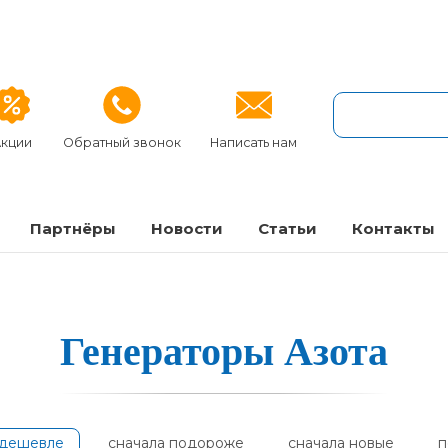
кции
Обратный звонок
Написать нам
Партнёры
Новости
Статьи
Контакты
Ге­не­ра­то­ры А­зо­та
одешевле
сначала подороже
сначала новые
п