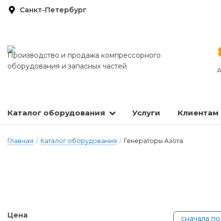
Санкт-Петербург
Производство и продажа компрессорного
оборудования и запасных частей
А
Каталог оборудования
Услуги
Клиентам
Запасные части и расходные материалы
Оборудование по подготовке сжатого воздуха
Главная
/
Каталог оборудования
/
Генераторы Азота
Цена
сначала п