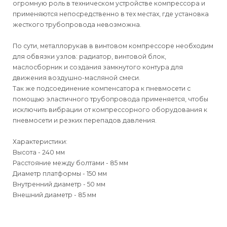
огромную роль в техническом устройстве компрессора и
применяются непосредственно в тех местах, где установка
жесткого трубопровода невозможна.
По сути, металлорукав в винтовом компрессоре необходим
для обвязки узлов: радиатор, винтовой блок,
маслосборник и создания замкнутого контура для
движения воздушно-масляной смеси.
Так же подсоединение компенсатора к пневмосети с
помощью эластичного трубопровода применяется, чтобы
исключить вибрации от компрессорного оборудования к
пневмосети и резких перепадов давления.
Характеристики:
Высота - 240 мм
Расстояние между болтами - 85 мм
Диаметр платформы - 150 мм
Внутренний диаметр - 50 мм
Внешний диаметр - 85 мм
Для физических
Для физических