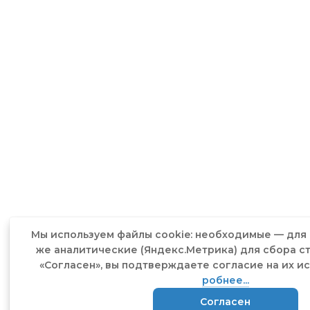
♦
Денежные средства поступят на ваш счет в срок,
установленный вашим банком.
При возникновении гарантийного случая
♦
Возврат денежных средств возможен при условии: если
выявлен заводской дефект и срок гарантии не истек.
♦
Вместо возврата денежных средств вы можете выбрать
гарантийный ремонт или обмен товара.
Если у Вас возникла необходимость обменять
или вернуть товар, пожалуйста, свяжитесь с
Мы ис­поль­зу­ем фай­лы cookie: не­об­хо­димые — для 
же ана­лити­чес­кие (Ян­декс.Мет­ри­ка) для сбо­ра ст
нами по телефону 8-800-7777-236 или
«Сог­ла­сен», вы под­твержда­ете сог­ла­сие на их ис
заполните форму обратной связи с кратким
робнее...
описанием сложившейся ситуации.
Согласен