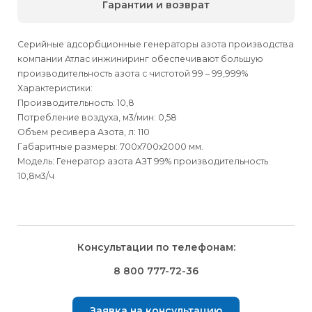
Гарантии и возврат
Серийные адсорбционные генераторы азота производства
компании Атлас инжиниринг обеспечивают большую
производительность азота с чистотой 99 – 99,999%
Характеристики:
Производительность: 10,8
Потребление воздуха, м3/мин: 0,58
Объем ресивера Азота, л: 110
Габаритные размеры: 700х700х2000 мм.
Модель: Генератор азота АЗТ 99% производительность
10,8м3/ч
Для физических
Для физических
Способы
доставки
лиц
лиц
Для юридических
Для юридических
Консультации по телефонам:
⇒
лиц
лиц
Доставка осуществляется транспортными компаниями и
Способ оплаты
Правила возврата товара, приобретённого
8 800 777-72-36
оплачивается покупателем при получении заказа.
через интернет-магазин
⇒
Выбрать вид оплаты Вы сможете в Корзине при
Транспортную компанию Вы сможете выбрать в Корзине
Заявка на консультацию
оформлении заказа.