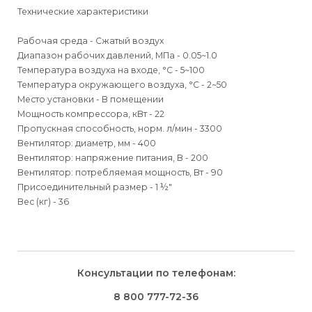
Технические характеристики
Рабочая среда - Сжатый воздух
Диапазон рабочих давлений, МПа - 0.05~1.0
Температура воздуха на входе, °C - 5~100
Температура окружающего воздуха, °C - 2~50
Место установки - В помещении
Мощность компрессора, кВт - 22
Пропускная способность, норм. л/мин - 3300
Вентилятор: диаметр, мм - 400
Вентилятор: напряжение питания, В - 200
Вентилятор: потребляемая мощность, Вт - 90
Присоединительный размер - 1 ½"
Вес (кг) - 36
Для физических
Для физических
Способы
доставки
лиц
лиц
Для юридических
Для юридических
Консультации по телефонам:
⇒
лиц
лиц
Доставка осуществляется транспортными компаниями и
Способ оплаты
Правила возврата товара, приобретённого
8 800 777-72-36
оплачивается покупателем при получении заказа.