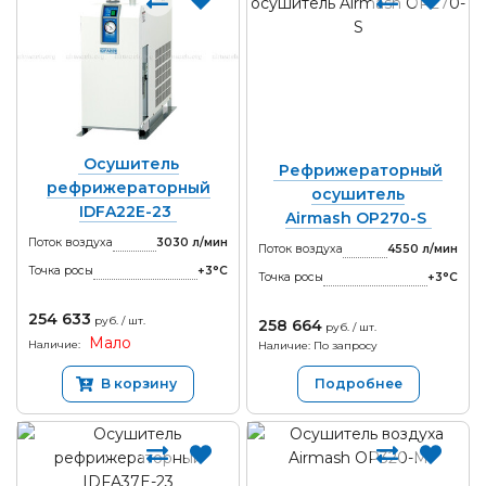
Осушитель
Рефрижераторный
рефрижераторный
осушитель
IDFA22E-23
Airmash OP270-S
Поток воздуха
3030 л/мин
Поток воздуха
4550 л/мин
Точка росы
+3°С
Точка росы
+3°С
254 633
руб. / шт.
258 664
руб. / шт.
Мало
Наличие:
Наличие: По запросу
В корзину
Подробнее