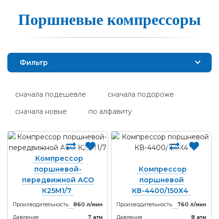
Поршневые ком­прес­со­ры
Фильтр
сначала подешевле
сначала подороже
сначала новые
по алфавиту
Компрессор
поршневой-
Компрессор
передвижной АСО
поршневой
К25М1/7
КВ-4400/150Х4
Производительность
860 л/мин
Производительность
760 л/мин
Давление
7 атм
Давление
8 атм