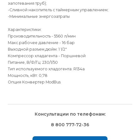
запотевания труб);
-Сливной накопитель с таймерным управлением;
-Минимальные энергозатраты
Характеристики:
Производительность - 5560 л/мин
Макс.рабочее давление - 16 бар
Выходной разъем,дюйм: 1 1/2"
Компрессор хладагента - Поршневой
Питание, В/Ф/Гц: 230/1/50
Тип используемого хладогента: R134a
Мощность, кВт: 0,78
Опция Конвертер ModBus
Для физических
Для физических лиц
Способы
доставки
лиц
Для юридических
Для юридических
Консультации по телефонам:
⇒
лиц
лиц
Доставка осуществляется транспортными компаниями и
Способ оплаты
Правила возврата товара, приобретённого
8 800 777-72-36
оплачивается покупателем при получении заказа.
через интернет-магазин
⇒
Выбрать вид оплаты Вы сможете в Корзине при
Транспортную компанию Вы сможете выбрать в Корзине