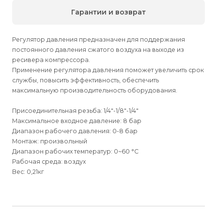
Гарантии и возврат
Регулятор давления предназначен для поддержания
постоянного давления сжатого воздуха на выходе из
ресивера компрессора.
Применение регулятора давления поможет увеличить срок
службы, повысить эффективность, обеспечить
максимальную производительность оборудования.
Присоединительная резьба: 1/4"-1/8"-1/4"
Максимальное входное давление: 8 бар
Диапазон рабочего давления: 0-8 бар
Монтаж: произвольный
Диапазон рабочих температур: 0~60 °С
Рабочая среда: воздух
Вес: 0,21кг
Для физических
Для физических
Способы
доставки
лиц
лиц
Для юридических
Для юридических