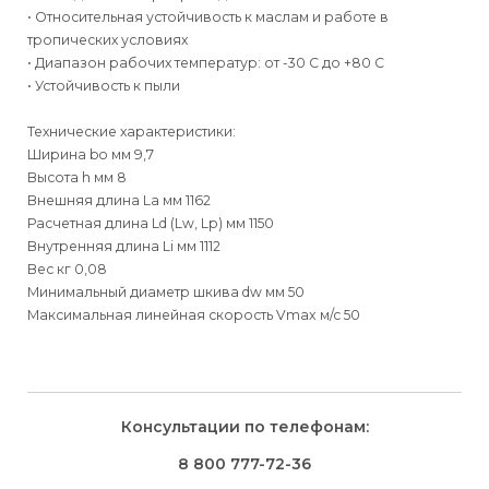
• Относительная устойчивость к маслам и работе в
тропических условиях
• Диапазон рабочих температур: от -30 C до +80 C
• Устойчивость к пыли
Технические характеристики:
Ширина bo мм 9,7
Высота h мм 8
Внешняя длина La мм 1162
Расчетная длина Ld (Lw, Lp) мм 1150
Внутренняя длина Li мм 1112
Вес кг 0,08
Минимальный диаметр шкива dw мм 50
Максимальная линейная скорость Vmax м/c 50
Для физических
Для физических
Способы
доставки
лиц
лиц
Для юридических
Для юридических
Консультации по телефонам:
⇒
лиц
лиц
Доставка осуществляется транспортными компаниями и
Способ оплаты
Правила возврата товара, приобретённого
8 800 777-72-36
оплачивается покупателем при получении заказа.