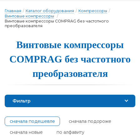
Главная
/
Каталог оборудования
/
Компрессоры
/
Винтовые компрессоры
/
Винтовые компрессоры COMPRAG без частотного
преобразователя
Вин­то­вые ком­прес­со­ры
COMPRAG без час­тотно­го
пре­об­ра­зо­ва­те­ля
Фильтр
сначала подешевле
сначала подороже
сначала новые
по алфавиту