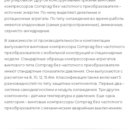
регулировкой. Другой конструктивный признак винтовых
компрессоров Comprag без частотного преобразователя –
источник энергии. По нему выделяют дизельные и
ротационные агрегаты. По типу охлаждения во время работы
имеются хладоновые (самые распространенные), аммиачные,
сернисто-ангидридные.
В зависимости от производительности и комплектации
выпускаются винтовые компрессоры Comprag без частотного
преобразователя с мобильной конструкций и стационарные
модели. Стандартные образцы компрессорных агрегатов
винтового типа Comprag без частотного преобразователя
имеют стандартные показатели давления. Они выпускаются с
расчетом на 8, 10, 12, 15 Атм. Классификация также включает 5
разновидностей по типу защитных компонентов. Первые два –
система самодиагностики и модуль охлаждения. Три других
компонента – датчики температуры и давления. Еще одна
категория – винтовые компрессоры Comprag без частотного
преобразователя с механическим аварийным выключением.