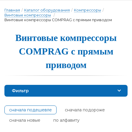
Главная
/
Каталог оборудования
/
Компрессоры
/
Винтовые компрессоры
/
Винтовые компрессоры COMPRAG с прямым приводом
Вин­то­вые ком­прес­со­ры
COMPRAG с пря­мым
при­во­дом
Фильтр
сначала подешевле
сначала подороже
сначала новые
по алфавиту