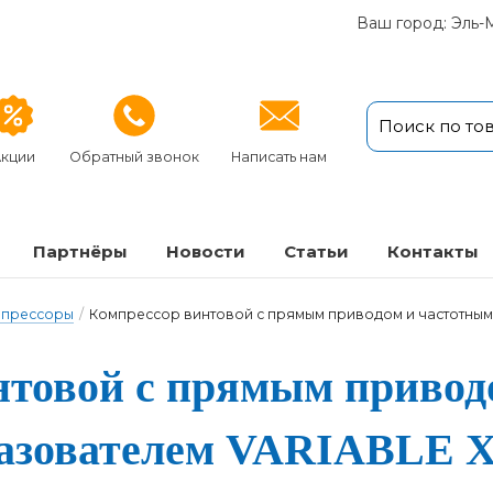
Ваш город: Эль-
кции
Обратный звонок
Написать нам
Партнёры
Новости
Статьи
Кон­так­ты
мпрессоры
/
Компрессор винтовой с прямым приводом и частотным 
то­вой с пря­мым при­во­
ра­зо­ва­те­лем VARIABLE X