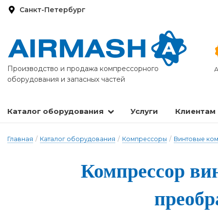
Санкт-Петербург
Производство и продажа компрессорного
А
оборудования и запасных частей
Каталог оборудования
Услуги
Клиентам
Запасные части и расходные материалы
Оборудование по подготовке сжатого воздуха
Главная
/
Каталог оборудования
/
Компрессоры
/
Винтовые ко
Компрессор вин­
пре­об­