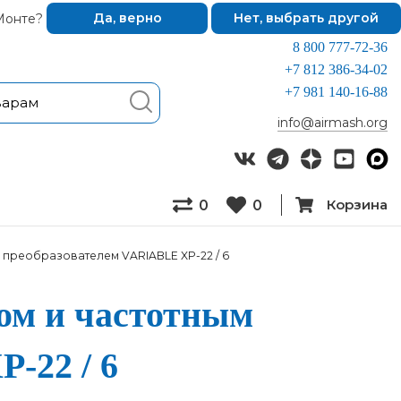
Монте?
Да, верно
Нет, выбрать другой
8 800 777-72-36
+7 812 386-34-02
+7 981 140-16-88
info@airmash.org
Корзина
0
0
преобразователем VARIABLE XP-22 / 6
дом и час­тотным
P-22 / 6