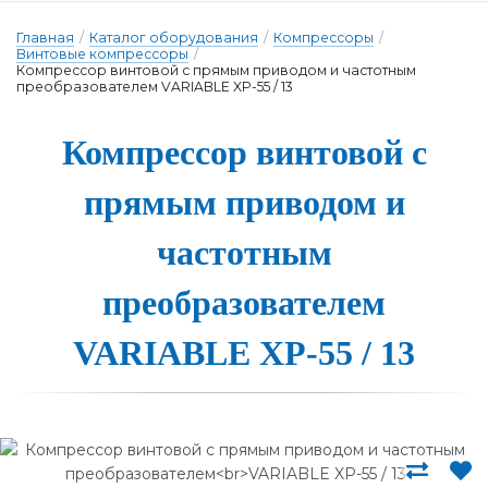
Главная
/
Каталог оборудования
/
Компрессоры
/
Винтовые компрессоры
/
Компрессор винтовой с прямым приводом и частотным
преобразователем VARIABLE XP-55 / 13
Компрессор вин­то­вой с
пря­мым при­во­дом и
час­тотным
пре­об­ра­зо­ва­те­лем
VARIABLE XP-55 / 13