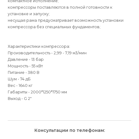
компактное исполнение;
компрессоры поставляются в полной готовности к
установке и запуску;
несущая рама предусматривает возможность установки
компрессора без специальных фундаментов;
Характеристики компрессора:
Производительность - 2,99 - 7,19 м3/мин
Давление - 13 бар
Мощность - 55 кВт
Питание - 380 В
Шум - 74 дБ
Вес - 1640 кг
Габариты - 2000*1250*1750 мм
Выход - G 2"
Для физических
Для физических
Способы
доставки
лиц
лиц
Для юридических
Для юридических
Консультации по телефонам:
⇒
лиц
лиц
Доставка осуществляется транспортными компаниями и