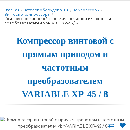
Главная
/
Каталог оборудования
/
Компрессоры
/
Винтовые компрессоры
/
Компрессор винтовой с прямым приводом и частотным
преобразователем VARIABLE XP-45 / 8
Компрессор вин­то­вой с
пря­мым при­во­дом и
час­тотным
пре­об­ра­зо­ва­те­лем
VARIABLE XP-45 / 8