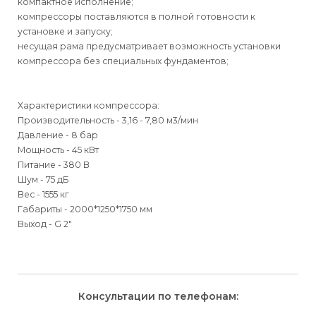
компактное исполнение;
компрессоры поставляются в полной готовности к
установке и запуску;
несущая рама предусматривает возможность установки
компрессора без специальных фундаментов;
Характеристики компрессора:
Производительность - 3,16 - 7,80 м3/мин
Давление - 8 бар
Мощность - 45 кВт
Питание - 380 В
Шум - 75 дБ
Вес - 1555 кг
Габариты - 2000*1250*1750 мм
Выход - G 2"
Для физических
Для физических
Способы
доставки
лиц
лиц
Для юридических
Для юридических
Консультации по телефонам:
⇒
лиц
лиц
Доставка осуществляется транспортными компаниями и