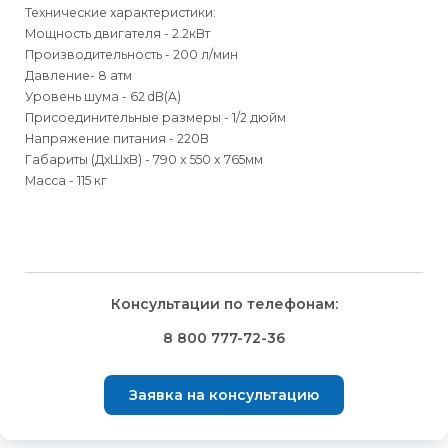
Технические характеристики:
Мощность двигателя - 2.2кВт
Производительность - 200 л/мин
Давление- 8 атм
Уровень шума - 62 dB(A)
Присоединительные размеры - 1/2 дюйм
Напряжение питания - 220В
Габариты (ДхШхВ) - 790 x 550 x 765мм
Масса - 115 кг
Для физических
Для физических
Способы
доставки
лиц
лиц
Для юридических
Для юридических
Консультации по телефонам:
⇒
лиц
лиц
Доставка осуществляется транспортными компаниями и
Способ оплаты
Правила возврата товара, приобретённого
8 800 777-72-36
оплачивается покупателем при получении заказа.
через интернет-магазин
⇒
Выбрать вид оплаты Вы сможете в Корзине при
Транспортную компанию Вы сможете выбрать в Корзине
Заявка на консультацию
оформлении заказа.
Внешний вид, комплектность товара и комплектность всего
при оформлении заказа.
заказа, должны быть проверены покупателем при
Для физических лиц доступна оплата Банковской картой
⇒
получении товара.
После получения и подтверждения оплаты мы бесплатно