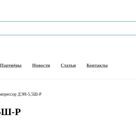
Партнёры
Новости
Статьи
Кон­так­ты
омпрессор ДЭН-5,5Ш-Р
,5Ш-Р