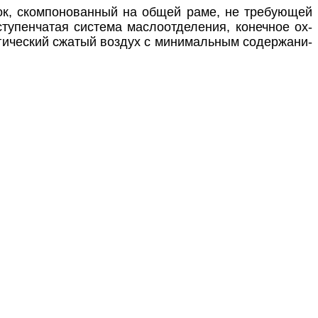
лок, ском­по­но­ван­ный на об­щей ра­ме, не тре­бу­ющей
у­пен­ча­тая сис­те­ма мас­ло­от­де­ле­ния, ко­неч­ное ох­
о­ги­чес­кий сжа­тый воз­дух с ми­ни­маль­ным со­дер­жа­ни­