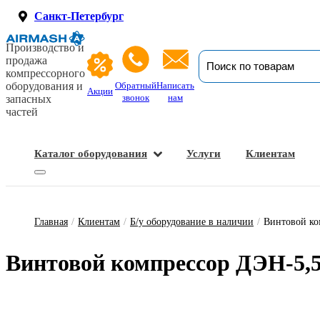
Санкт-Петербург
Производство и
продажа
компрессорного
оборудования и
Обратный
Написать
Акции
звонок
нам
запасных
частей
Каталог оборудования
Услуги
Клиентам
Запасные части и расходные материалы
Оборудование по подготовке сжатого воздуха
Главная
/
Клиентам
/
Б/у оборудование в наличии
/
Винтовой к
Винтовой ком­прес­сор ДЭН-5