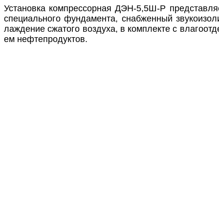
Ус­та­нов­ка ком­прес­сор­ная ДЭН-5,5Ш-Р пред­став­ля­
спе­ци­аль­но­го фун­да­мен­та, снаб­жен­ный зву­ко­изо­л
лаж­де­ние сжа­то­го воз­ду­ха, в ком­плек­те с вла­го­от­
ем неф­теп­ро­дук­тов.