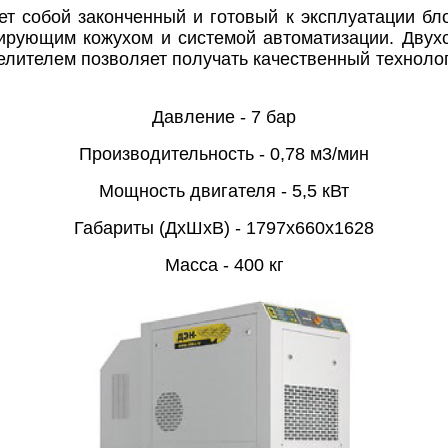
ет со­бой за­кон­чен­ный и го­то­вый к экс­плу­ата­ции б
и­ру­ющим ко­жу­хом и сис­те­мой ав­то­ма­ти­за­ции. Двух­ст
де­ли­те­лем поз­во­ля­ет по­лу­чать ка­чес­твен­ный тех­но­л
Давление - 7 бар
Производительность - 0,78 м3/мин
Мощность двигателя - 5,5 кВт
Габариты (ДхШхВ) - 1797х660х1628
Масса - 400 кг