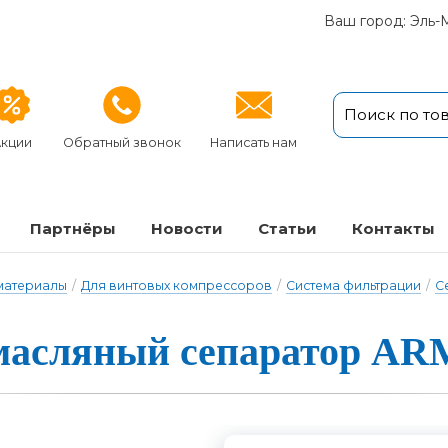
Ваш город: Эль-
кции
Обратный звонок
Написать нам
Партнёры
Новости
Статьи
Кон­так­ты
 материалы
/
Для винтовых компрессоров
/
Система фильтрации
/
С
асля­ный се­па­ра­тор AR