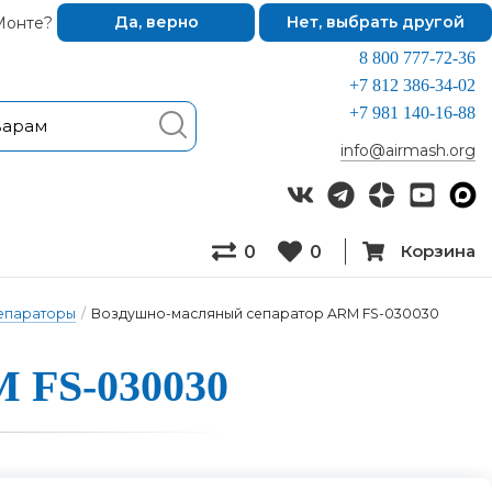
Монте?
Да, верно
Нет, выбрать другой
8 800 777-72-36
+7 812 386-34-02
+7 981 140-16-88
info@airmash.org
Корзина
0
0
епараторы
/
Воздушно-масляный сепаратор ARM FS-030030
M FS-030030