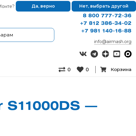
Монте?
Да, верно
Нет, выбрать другой
8 800 777-72-36
+7 812 386-34-02
+7 981 140-16-88
info@airmash.org
Корзина
0
0
r S11000DS —