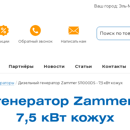
Ваш город: Эль-
кции
Обратный звонок
Написать нам
Партнёры
Новости
Статьи
Кон­так­ты
ераторы
/
Дизельный генератор Zammer S11000DS - 7,5 кВт кожух
е­не­ра­тор Zamme
7,5 кВт ко­жух