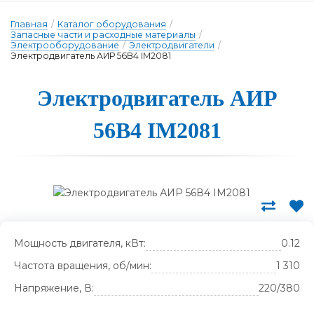
Главная
/
Каталог оборудования
/
Запасные части и расходные материалы
/
Электрооборудование
/
Электродвигатели
/
Электродвигатель АИР 56В4 IM2081
Э­лек­трод­ви­га­тель А­ИР
56В4 IM2081
Мощность двигателя, кВт:
0.12
Частота вращения, об/мин:
1 310
Напряжение, В:
220/380