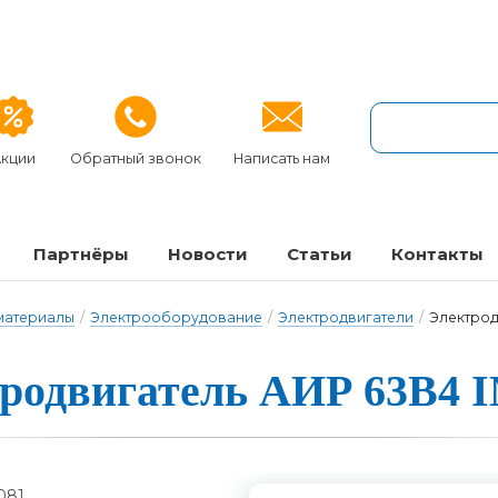
кции
Обратный звонок
Написать нам
Партнёры
Новости
Статьи
Контакты
 материалы
/
Электрооборудование
/
Электродвигатели
/
Электрод
трод­ви­га­тель А­ИР 63B4