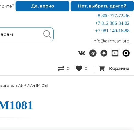
Монте?
Да, верно
Нет, выбрать другой
8 800 777-72-36
+7 812 386-34-02
+7 981 140-16-88
info@airmash.org
Корзина
0
0
вигатель АИР 71A4 IM1081
IM1081