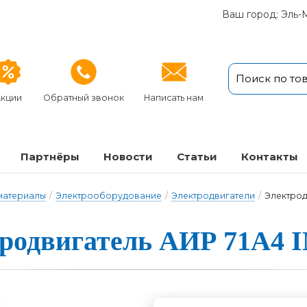
Ваш город: Эль-
кции
Обратный звонок
Написать нам
Партнёры
Новости
Статьи
Кон­так­ты
 материалы
/
Электрооборудование
/
Электродвигатели
/
Электрод
род­ви­га­тель А­ИР 71A4 