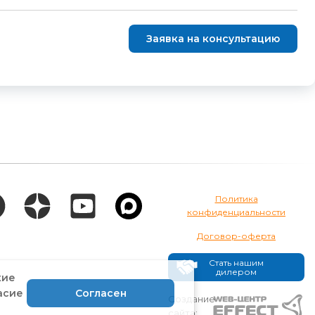
Заявка на консультацию
Политика
конфиденциальности
Договор-оферта
Стать нашим
дилером
кие
асие
Согласен
Создание
сайта: