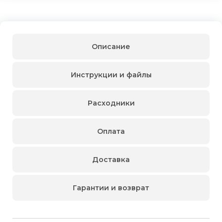
Описание
Инструкции и файлы
Расходники
Оплата
Доставка
Гарантии и возврат
Для физических
Для физических
Трехфазный электродвигатель с короткозамкнутым
Способы
доставки
лиц
лиц
ротором АИР 71В6 IM1081. Применяется в различных