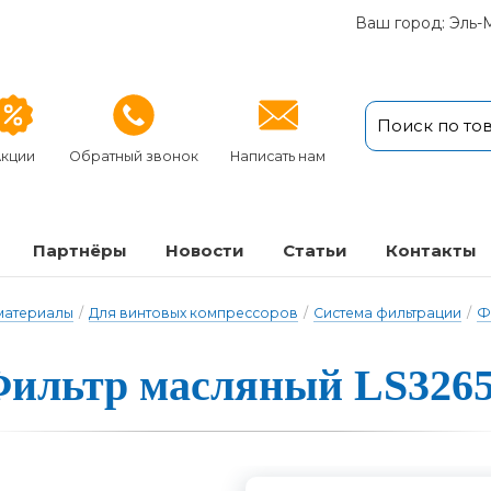
Ваш город: Эль-
кции
Обратный звонок
Написать нам
Партнёры
Новости
Статьи
Кон­так­ты
 материалы
/
Для винтовых компрессоров
/
Система фильтрации
/
Ф
ильтр масля­ный LS326