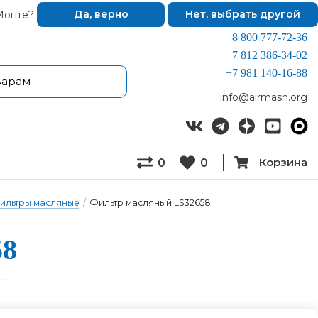
Монте?
Да, верно
Нет, выбрать другой
8 800 777-72-36
+7 812 386-34-02
+7 981 140-16-88
info@airmash.org
Корзина
0
0
ильтры масляные
/
Фильтр масляный LS32658
58