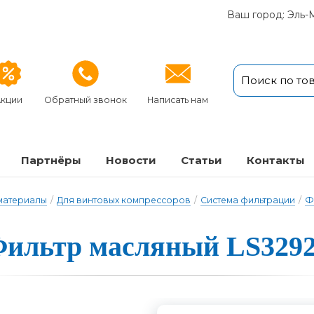
Ваш город: Эль-
кции
Обратный звонок
Написать нам
Партнёры
Новости
Статьи
Кон­так­ты
 материалы
/
Для винтовых компрессоров
/
Система фильтрации
/
Ф
ильтр масля­ный LS329