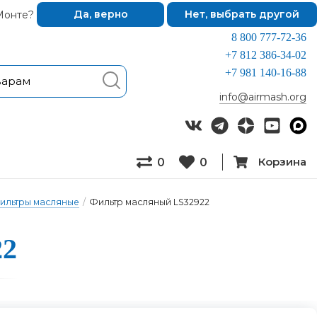
Монте?
Да, верно
Нет, выбрать другой
8 800 777-72-36
+7 812 386-34-02
+7 981 140-16-88
info@airmash.org
Корзина
0
0
ильтры масляные
/
Фильтр масляный LS32922
22