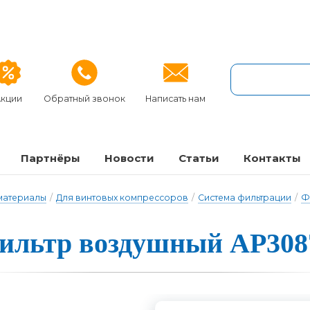
кции
Обратный звонок
Написать нам
Партнёры
Новости
Статьи
Контакты
 материалы
/
Для винтовых компрессоров
/
Система фильтрации
/
Ф
иль­тр воз­душный AP308