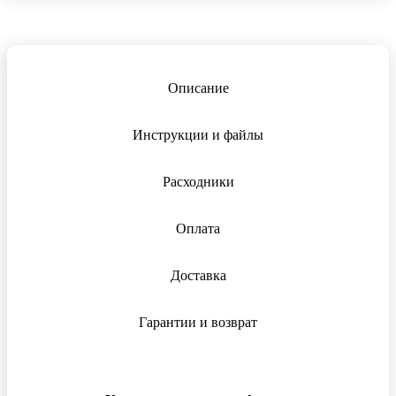
Описание
Инструкции и файлы
Расходники
Оплата
Доставка
Гарантии и возврат
Для
Фильтр воздушный применяется для компрессоров:
Для физических лиц
физических
Способы
доставки
лиц
Для
Airmash W-22R