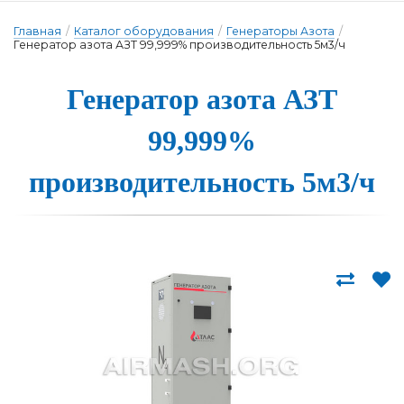
Главная
/
Каталог оборудования
/
Генераторы Азота
/
Генератор азота АЗТ 99,999% производительность 5м3/ч
Генера­тор а­зо­та АЗТ
99,999%
про­из­во­ди­тель­ность 5м3/ч