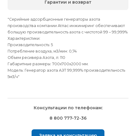
Гарантии и возврат
"Серийные адсорбционные генераторы азота
производства компании Атлас инжиниринг обеспечивают
большую производительность азота с чистотой 99 – 99,999%
Характеристики:
Производительность: 5
Потребление воздуха, м3/мин: 0,74
Объем ресивера Азота, л: 110
Габаритные размеры: 700х700х2000 мм.
Модель: Генератор азота АЗТ 99,999% производительность
5м3/ч"
Для физических
Для физических
Способы
доставки
лиц
лиц
Для юридических
Для юридических
Консультации по телефонам:
⇒
лиц
лиц
Доставка осуществляется транспортными компаниями и
Способ оплаты
Правила возврата товара, приобретённого
8 800 777-72-36
оплачивается покупателем при получении заказа.
через интернет-магазин
⇒
Выбрать вид оплаты Вы сможете в Корзине при
Транспортную компанию Вы сможете выбрать в Корзине
Заявка на консультацию
оформлении заказа.