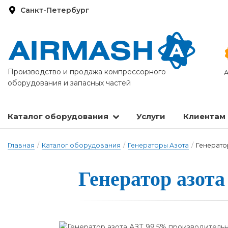
Санкт-Петербург
Производство и продажа компрессорного
А
оборудования и запасных частей
Каталог оборудования
Услуги
Клиентам
Запасные части и расходные материалы
Оборудование по подготовке сжатого воздуха
Главная
/
Каталог оборудования
/
Генераторы Азота
/
Генератор
Генера­тор а­зо­т