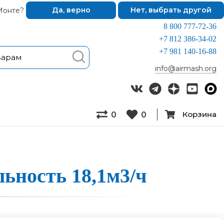
Монте?
Да, верно
Нет, выбрать другой
8 800 777-72-36
+7 812 386-34-02
+7 981 140-16-88
info@airmash.org
Корзина
0
0
ель­ность 18,1м3/ч