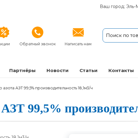
Ваш город: Эль-
кции
Обратный звонок
Написать нам
Партнёры
Новости
Статьи
Кон­так­ты
 азота АЗТ 99,5% производительность 18,1м3/ч
а АЗТ 99,5% про­из­во­ди­т