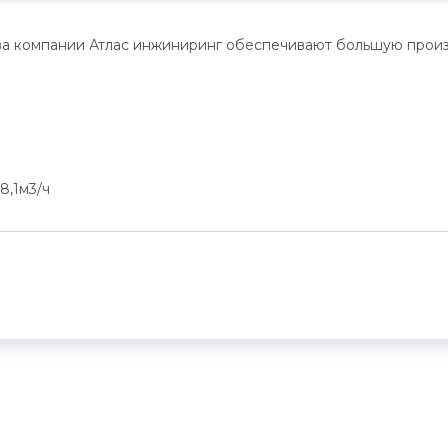
 компании Атлас инжиниринг обеспечивают большую произво
8,1м3/ч