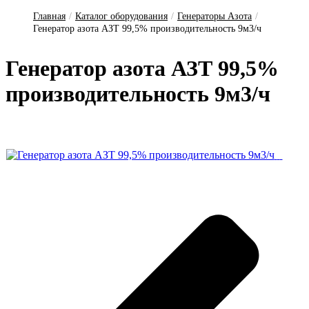
Главная
/
Каталог оборудования
/
Генераторы Азота
/
Генератор азота АЗТ 99,5% производительность 9м3/ч
Ге­не­ра­тор а­зо­та АЗТ 99,5%
про­из­во­ди­тель­ность 9м3/ч