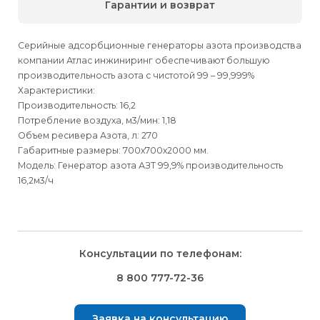
Гарантии и возврат
Серийные адсорбционные генераторы азота производства
компании Атлас инжиниринг обеспечивают большую
производительность азота с чистотой 99 – 99,999%
Характеристики:
Производительность: 16,2
Потребление воздуха, м3/мин: 1,18
Объем ресивера Азота, л: 270
Габаритные размеры: 700х700х2000 мм.
Модель: Генератор азота АЗТ 99,9% производительность
16,2м3/ч
Для физических
Для физических
Способы
доставки
лиц
лиц
Для юридических
Для юридических
Консультации по телефонам:
⇒
лиц
лиц
Доставка осуществляется транспортными компаниями и
Способ оплаты
Правила возврата товара, приобретённого
8 800 777-72-36
оплачивается покупателем при получении заказа.
через интернет-магазин
⇒
Выбрать вид оплаты Вы сможете в Корзине при
Транспортную компанию Вы сможете выбрать в Корзине
Заявка на консультацию
оформлении заказа.