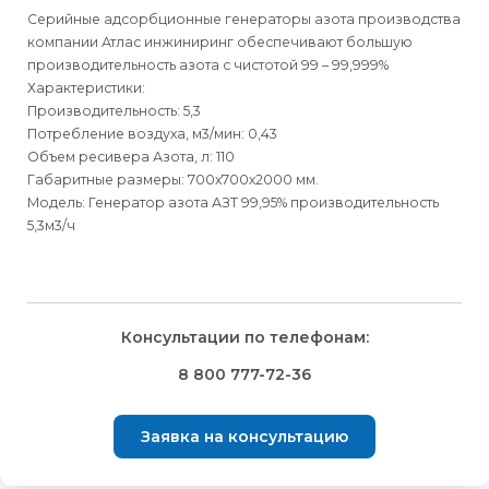
Серийные адсорбционные генераторы азота производства
компании Атлас инжиниринг обеспечивают большую
производительность азота с чистотой 99 – 99,999%
Характеристики:
Производительность: 5,3
Потребление воздуха, м3/мин: 0,43
Объем ресивера Азота, л: 110
Габаритные размеры: 700х700х2000 мм.
Модель: Генератор азота АЗТ 99,95% производительность
5,3м3/ч
Для физических
Для физических
Способы
доставки
лиц
лиц
Для юридических
Для юридических
Консультации по телефонам:
⇒
лиц
лиц
Доставка осуществляется транспортными компаниями и
Способ оплаты
Правила возврата товара, приобретённого
8 800 777-72-36
оплачивается покупателем при получении заказа.
через интернет-магазин
⇒
Выбрать вид оплаты Вы сможете в Корзине при
Транспортную компанию Вы сможете выбрать в Корзине
Заявка на консультацию
оформлении заказа.
Внешний вид, комплектность товара и комплектность всего
при оформлении заказа.
заказа, должны быть проверены покупателем при
Для физических лиц доступна оплата Банковской картой
⇒
получении товара.