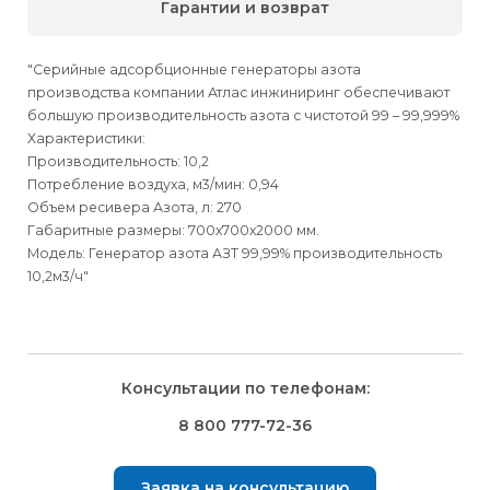
Гарантии и возврат
"Серийные адсорбционные генераторы азота
производства компании Атлас инжиниринг обеспечивают
большую производительность азота с чистотой 99 – 99,999%
Характеристики:
Производительность: 10,2
Потребление воздуха, м3/мин: 0,94
Объем ресивера Азота, л: 270
Габаритные размеры: 700х700х2000 мм.
Модель: Генератор азота АЗТ 99,99% производительность
10,2м3/ч"
Для физических
Для физических
Способы
доставки
лиц
лиц
Для юридических
Для юридических
Консультации по телефонам:
⇒
лиц
лиц
Доставка осуществляется транспортными компаниями и
Способ оплаты
Правила возврата товара, приобретённого
8 800 777-72-36
оплачивается покупателем при получении заказа.
через интернет-магазин
⇒
Выбрать вид оплаты Вы сможете в Корзине при
Транспортную компанию Вы сможете выбрать в Корзине
Заявка на консультацию
оформлении заказа.