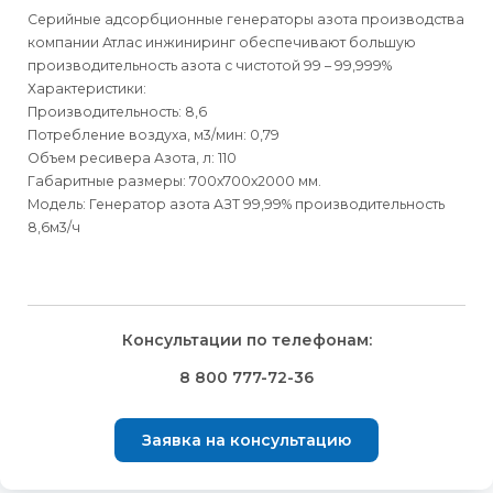
Серийные адсорбционные генераторы азота производства
компании Атлас инжиниринг обеспечивают большую
производительность азота с чистотой 99 – 99,999%
Характеристики:
Производительность: 8,6
Потребление воздуха, м3/мин: 0,79
Объем ресивера Азота, л: 110
Габаритные размеры: 700х700х2000 мм.
Модель: Генератор азота АЗТ 99,99% производительность
8,6м3/ч
Для физических
Для физических
Способы
доставки
лиц
лиц
Для юридических
Для юридических
Консультации по телефонам:
⇒
лиц
лиц
Доставка осуществляется транспортными компаниями и
Способ оплаты
Правила возврата товара, приобретённого
8 800 777-72-36
оплачивается покупателем при получении заказа.
через интернет-магазин
⇒
Выбрать вид оплаты Вы сможете в Корзине при
Транспортную компанию Вы сможете выбрать в Корзине
Заявка на консультацию
оформлении заказа.
Внешний вид, комплектность товара и комплектность всего
при оформлении заказа.
заказа, должны быть проверены покупателем при
Для физических лиц доступна оплата Банковской картой
⇒
получении товара.