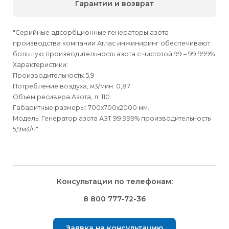
Гарантии и возврат
"Серийные адсорбционные генераторы азота
производства компании Атлас инжиниринг обеспечивают
большую производительность азота с чистотой 99 – 99,999%
Характеристики:
Производительность: 5,9
Потребление воздуха, м3/мин: 0,87
Объем ресивера Азота, л: 110
Габаритные размеры: 700х700х2000 мм.
Модель: Генератор азота АЗТ 99,999% производительность
5,9м3/ч"
Для физических
Для физических
Способы
доставки
лиц
лиц
Для юридических
Для юридических
Консультации по телефонам:
⇒
лиц
лиц
Доставка осуществляется транспортными компаниями и
Способ оплаты
Правила возврата товара, приобретённого
8 800 777-72-36
оплачивается покупателем при получении заказа.
через интернет-магазин
⇒
Выбрать вид оплаты Вы сможете в Корзине при
Транспортную компанию Вы сможете выбрать в Корзине
Заявка на консультацию
оформлении заказа.