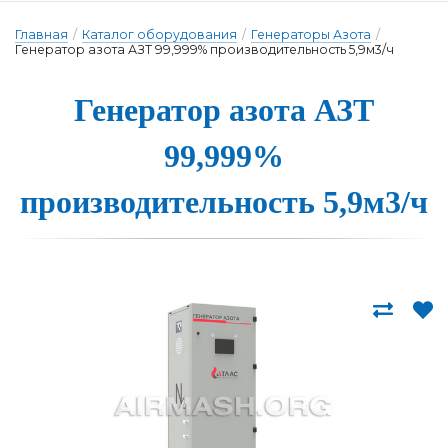
Главная
/
Каталог оборудования
/
Генераторы Азота
/
Генератор азота АЗТ 99,999% производительность 5,9м3/ч
Генера­тор а­зо­та АЗТ
99,999%
про­из­во­ди­тель­ность 5,9м3/ч