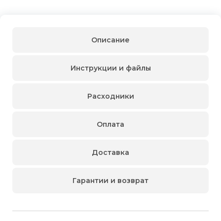
Описание
Инструкции и файлы
Расходники
Оплата
Доставка
Гарантии и возврат
Для физических
Для физических
Поршневой воздушный компрессор Airmash P-205/20
Способы
доставки
лиц
лиц
Для юридических
Для юридических