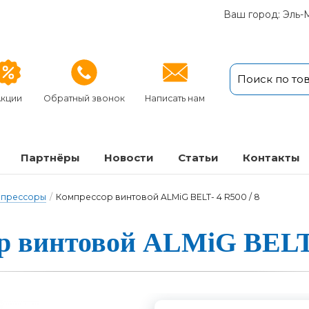
Ваш город: Эль-
кции
Обратный звонок
Написать нам
Партнёры
Новости
Статьи
Кон­так­ты
мпрессоры
/
Компрессор винтовой ALMiG BELT- 4 R500 / 8
 вин­то­вой ALMiG BELT-