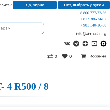
Монте?
Да, верно
Нет, выбрать другой
8 800 777-72-36
+7 812 386-34-02
+7 981 140-16-88
info@airmash.org
Корзина
0
0
 4 R500 / 8