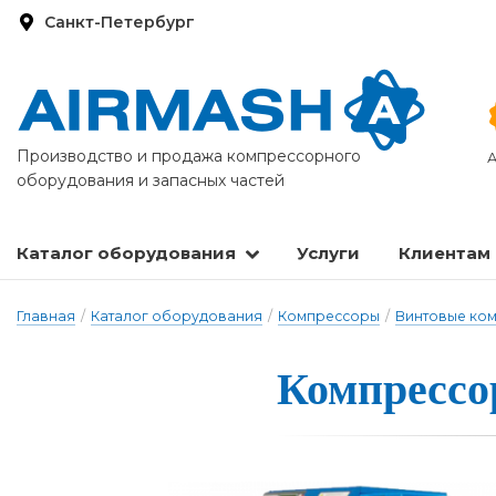
Санкт-Петербург
Производство и продажа компрессорного
А
оборудования и запасных частей
Каталог оборудования
Услуги
Клиентам
Запасные части и расходные материалы
Оборудование по подготовке сжатого воздуха
Главная
/
Каталог оборудования
/
Компрессоры
/
Винтовые ко
Компрессор