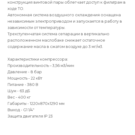
конструкция винтовой пары облегчает доступ к фильтрам в
ходе ТО.
Автономная система воздушного охлаждения оснащена
независимым электроприводом и запускается в работу в
зависимости от температуры.
Трехступенчатая система сепарации в вертикально
расположенном маслобаке снижает остаточное
содержание масла в сжатом воздухе до 3 мг/м3.
Характеристики компрессора:
Производительность – 3,56 м3/мин
Давление - 8 бар
Мощность - 22 кВт
Питание - 380 В
Шум - 63 дБ
Вес - 400 кг
Габариты - 1220x870x1290 мм
Выход - G1 1/4"
Защита двигателя IP 23
Для физических
Для физических лиц