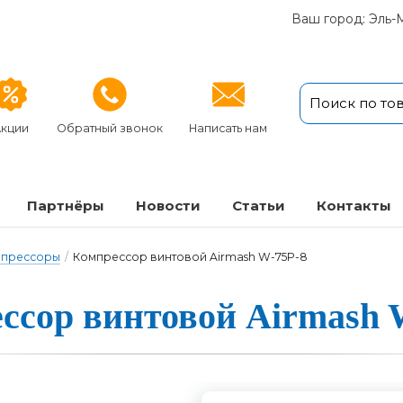
Ваш город: Эль-
кции
Обратный звонок
Написать нам
Партнёры
Новости
Статьи
Кон­так­ты
мпрессоры
/
Компрессор винтовой Airmash W-75P-8
ссор вин­то­вой Airmash 