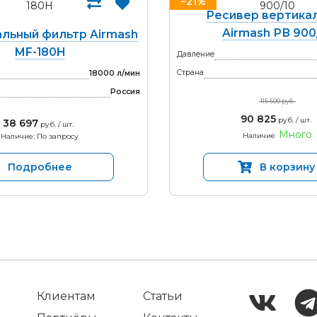
−21%
Ресивер вертика
Airmash РВ 900
льный фильтр Airmash
MF-180H
Давление
Страна
18000 л/мин
Россия
115 500 руб.
90 825
руб. / шт.
38 697
руб. / шт.
Много
Наличие
Наличие: По запросу
Подробнее
В корзину
Клиентам
Статьи