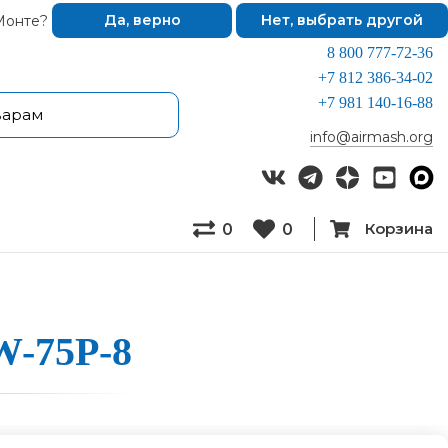
Монте?
Да, верно
Нет, выбрать другой
8 800 777-72-36
+7 812 386-34-02
+7 981 140-16-88
info@airmash.org
Корзина
0
0
W-75P-8