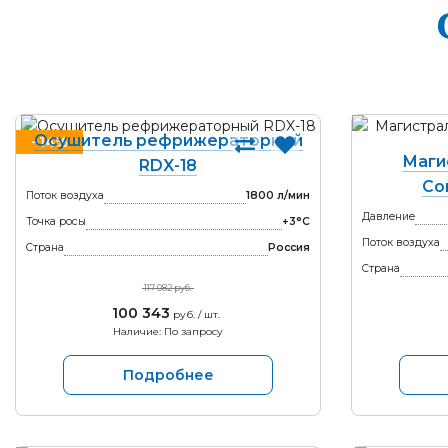
Осушитель рефрижераторный
−14%
Маги
RDX-18
Co
Поток воздуха
1800 л/мин
Давление
Точка росы
+3°С
Поток воздуха
Страна
Россия
Страна
117 082 руб.
100 343
руб. / шт.
Наличие: По запросу
Подробнее