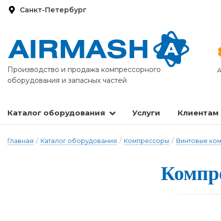
Санкт-Петербург
Производство и продажа компрессорного
А
оборудования и запасных частей
Каталог оборудования
Услуги
Клиентам
Запасные части и расходные материалы
Оборудование по подготовке сжатого воздуха
Главная
/
Каталог оборудования
/
Компрессоры
/
Винтовые ко
Компре