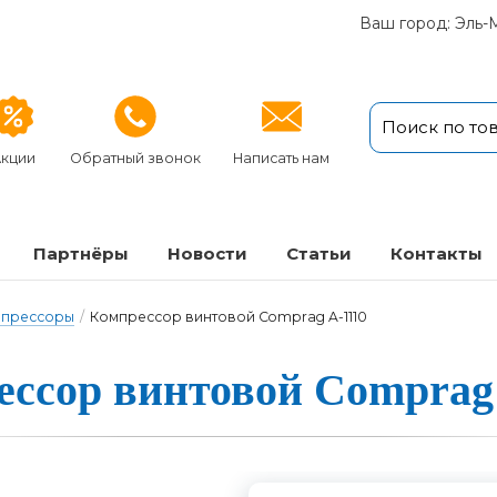
Ваш город: Эль-
кции
Обратный звонок
Написать нам
Партнёры
Новости
Статьи
Кон­так­ты
мпрессоры
/
Компрессор винтовой Comprag A-1110
ссор вин­то­вой Comprag