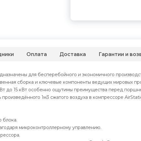
дники
Оплата
Доставка
Гарантии и воз
дназначены для бесперебойного и экономичного производст
твенная сборка и ключевые компоненты ведущих мировых пр
 кВт до 15 кВт особенно ощутимы преимущества перед порш
произведённого 1м3 сжатого воздуха в компрессоре AirStati
 блока.
агодаря микроконтроллерному управлению.
прессора.