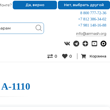
Монте?
Да, верно
Нет, выбрать другой
8 800 777-72-36
+7 812 386-34-02
+7 981 140-16-88
info@airmash.org
Корзина
0
0
 A-1110