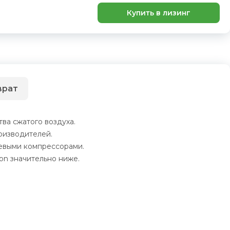
Купить в лизинг
врат
ва сжатого воздуха.
оизводителей.
невыми компрессорами.
on значительно ниже.