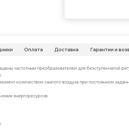
дники
Оплата
Доставка
Гарантии и воз
щены частотным преобразователем для безступенчатой рег
.
мент количеством сжатого воздуха при постоянном заданно
номия энергоресурсов.
.