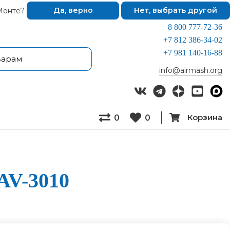
Монте?
Да, верно
Нет, выбрать другой
8 800 777-72-36
+7 812 386-34-02
+7 981 140-16-88
info@airmash.org
Корзина
0
0
AV-3010