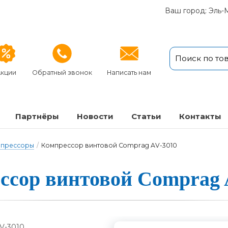
Ваш город: Эль-
кции
Обратный звонок
Написать нам
Партнёры
Новости
Статьи
Кон­так­ты
мпрессоры
/
Компрессор винтовой Comprag AV-3010
ссор вин­то­вой Comprag 