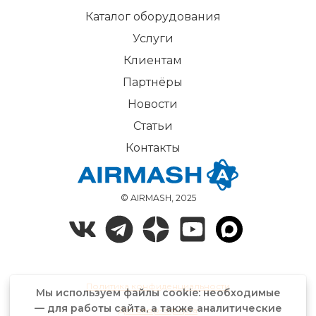
♦
Денежные средства поступят на ваш счет в срок,
Каталог оборудования
установленный вашим банком.
Услуги
Клиентам
При возникновении гарантийного случая
Партнёры
♦
Возврат денежных средств возможен при условии: если
Новости
выявлен заводской дефект и срок гарантии не истек.
Статьи
♦
Вместо возврата денежных средств вы можете выбрать
Контакты
гарантийный ремонт или обмен товара.
© AIRMASH, 2025
Если у Вас возникла необходимость обменять
или вернуть товар, пожалуйста, свяжитесь с
нами по телефону 8-800-7777-236 или
заполните форму обратной связи с кратким
описанием сложившейся ситуации.
Политика конфиденциальности
Мы используем файлы cookie: необходимые
— для работы сайта, а также аналитические
Договор-оферта