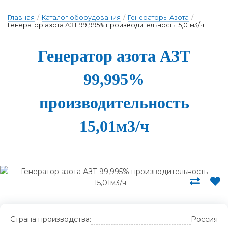
Главная
/
Каталог оборудования
/
Генераторы Азота
/
Генератор азота АЗТ 99,995% производительность 15,01м3/ч
Ге­не­ра­тор а­зо­та АЗТ
99,995%
про­из­во­ди­тель­ность
15,01м3/ч
Страна производства:
Россия