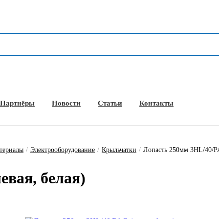
Партнёры
Новости
Статьи
Контакты
атериалы
/
Электрооборудование
/
Крыльчатки
/
Лопасть 250мм 3HL/40/PA
вая, бе­лая)