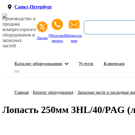
Санкт-Петербург
Производство и
продажа
компрессорного
оборудования и
Обратный
Написать
Акции
запасных
звонок
нам
частей
Каталог оборудования
Услуги
Клиентам
Запасные части и расходные материалы
Оборудование по подготовке сжатого воздуха
Главная
/
Каталог оборудования
/
Запасные части и расходные м
Ло­пасть 250мм 3HL/40/PAG (ле­