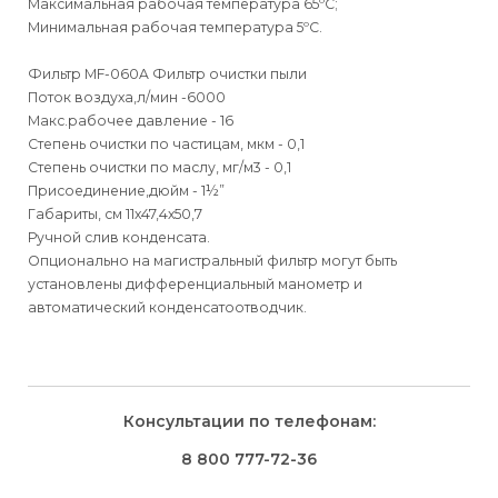
Максимальная рабочая температура 65ºС;
Минимальная рабочая температура 5ºС.
Фильтр MF-060A Фильтр очистки пыли
Поток воздуха,л/мин -6000
Макс.рабочее давление - 16
Степень очистки по частицам, мкм - 0,1
Степень очистки по маслу, мг/м3 - 0,1
Присоединение,дюйм - 1½”
Габариты, см 11х47,4х50,7
Ручной слив конденсата.
Опционально на магистральный фильтр могут быть
установлены дифференциальный манометр и
автоматический конденсатоотводчик.
Для физических
Руководство по эксплуатации Фильтры магистральные
Для физических лиц
Способы
доставки
лиц
серии MF
Для юридических
Для юридических
Консультации по телефонам:
⇒
лиц
лиц
Доставка осуществляется транспортными компаниями и
Способ оплаты
Правила возврата товара, приобретённого
8 800 777-72-36
оплачивается покупателем при получении заказа.
через интернет-магазин